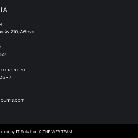
ΙΑ
ΣΗ
νών 210, Αθήνα
Ο
852
ΙΚΟ ΚΕΝΤΡΟ
36 - 7
loumis.com
ated by
IT Solution
&
THE.WEB.TEAM