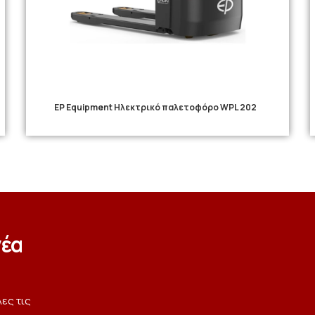
EP Equipment Ηλεκτρικό παλετοφόρο WPL 202
νέα
λες τις