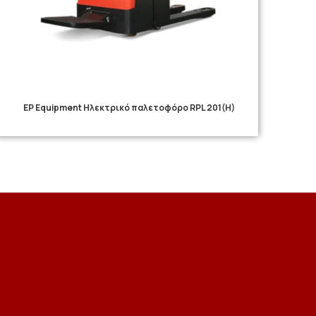
EP Equipment Ηλεκτρικό παλετοφόρο RPL 201(H)