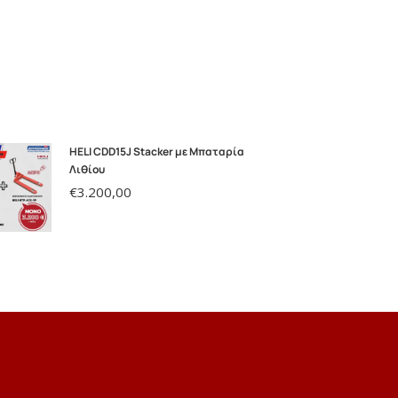
HELI CDD15J Stacker με Μπαταρία
Λιθίου
€
3.200,00