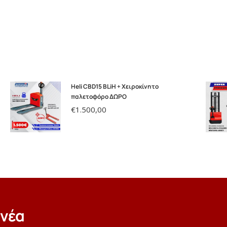
Heli CBD15 BLiH + Χειροκίνητο
παλετοφόρο ΔΩΡΟ
€
1.500,00
 νέα