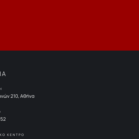
ΙΑ
Η
νών 210, Αθήνα
Ο
852
ΚΟ ΚΕΝΤΡΟ