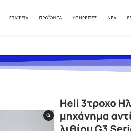
ΕΤΑΙΡΕΊΑ
ΠΡΟΪΌΝΤΑ
ΥΠΗΡΕΣΊΕΣ
ΝΕΑ
Ε
Heli 3τροχο Η
μηχάνημα αντ
λιθίου G3 Seri