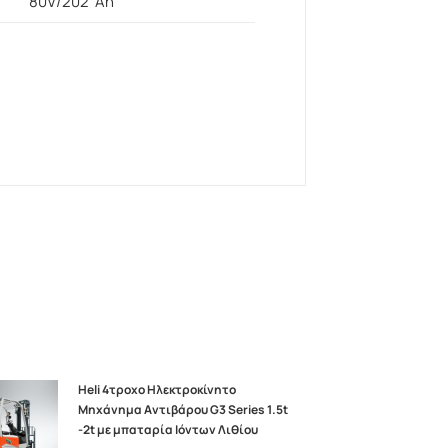
80V/202 Ah
Heli 4τροχο Ηλεκτροκίνητο
Μηχάνημα Αντιβάρου G3 Series 1.5t
-2t με μπαταρία Ιόντων Λιθίου