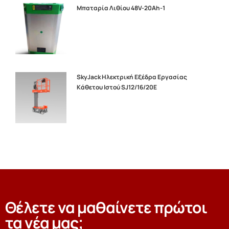
Μπαταρία Λιθίου 48V-20Ah-1
SkyJack Ηλεκτρική Eξέδρα Εργασίας
Κάθετου Ιστού SJ12/16/20E
Θέλετε να μαθαίνετε πρώτοι
τα νέα μας;