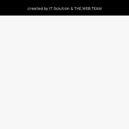
created by
IT Solution
&
THE.WEB.TEAM