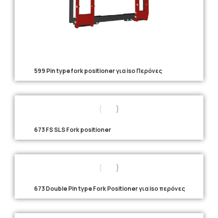
599 Pin type fork positioner για iso Περόνες
673 FS SLS Fork positioner
673 Double Pin type Fork Positioner για iso περόνες