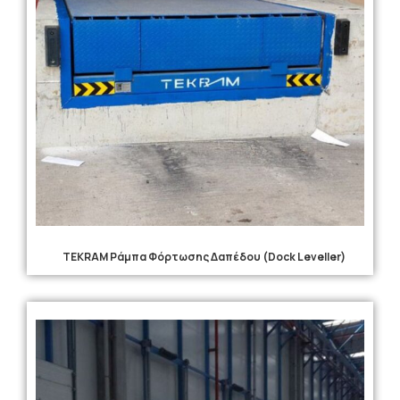
TEKRAM Ράμπα Φόρτωσης Δαπέδου (Dock Leveller)