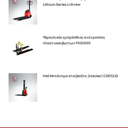
Lithium Series Li III new
Υδραυλικός εμπρόσθιος ανατροπέας
πλαστικοκιβωτίων FXQ1000
Heli Μηχάνημα στοίβαξης (stacker) CDD12JD