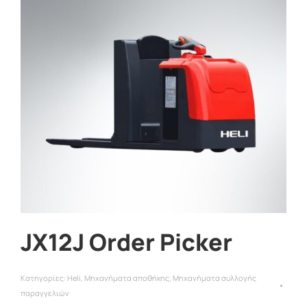
JX12J Order Picker
Κατηγορίες:
Heli
,
Μηχανήματα αποθήκης
,
Μηχανήματα συλλογής
παραγγελιών