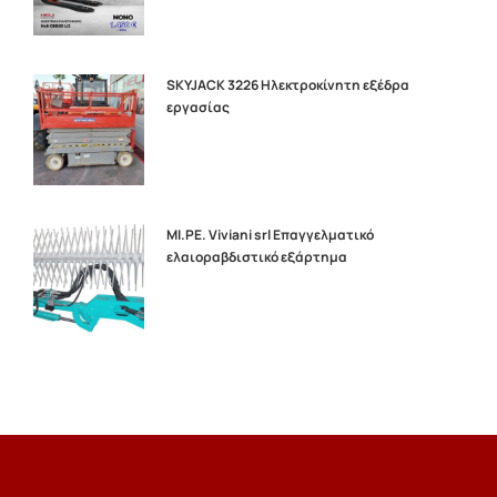
SKYJACK 3226 Hλεκτροκίνητη εξέδρα
εργασίας
MI.PE. Viviani srl Επαγγελματικό
ελαιοραβδιστικό εξάρτημα