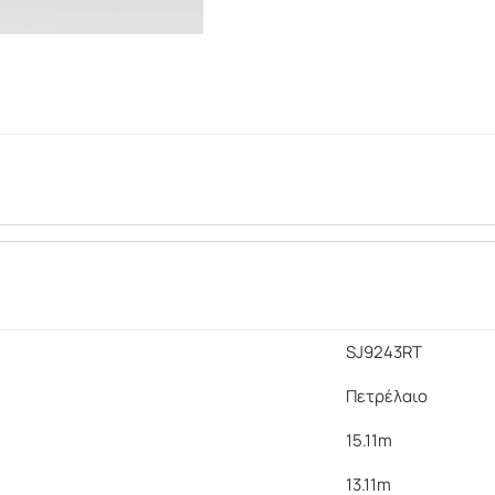
SJ9243RT
Πετρέλαιο
15.11m
13.11m