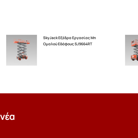
SkyJack Εξέδρα Εργασίας Μη
Ομαλού Εδάφους SJ9664RT
 νέα