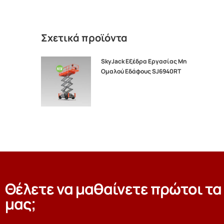
Σχετικά προϊόντα
SkyJack Εξέδρα Εργασίας Μη
Ομαλού Εδάφους SJ6940RT
Θέλετε να μαθαίνετε πρώτοι τα
μας;