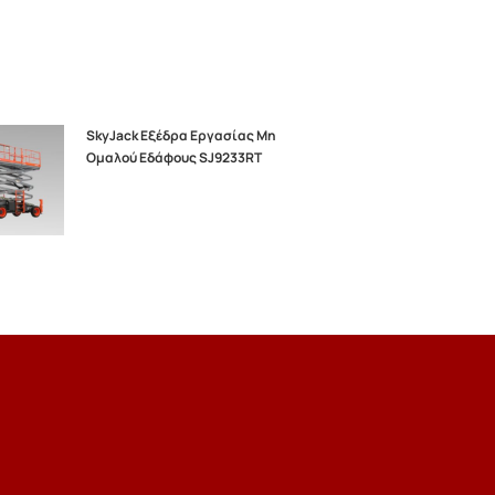
SkyJack Εξέδρα Εργασίας Μη
Ομαλού Εδάφους SJ9233RT