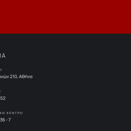
ΙΑ
Η
νών 210, Αθήνα
Ο
852
ΚΟ ΚΕΝΤΡΟ
36 - 7