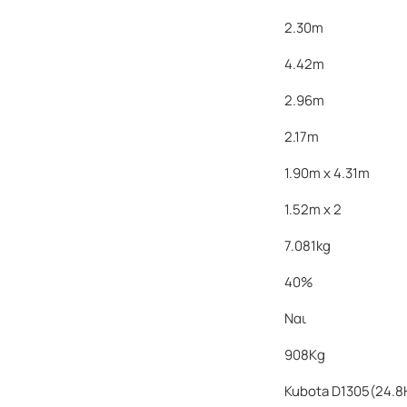
2.30m
4.42m
2.96m
2.17m
1.90m x 4.31m
1.52m x 2
7.081kg
40%
Ναι
908Kg
Kubota D1305(24.8